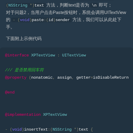
方法，判断text是否为
即可；
(
NSString
*)
text
\n
对于问题2，当用户点击Paste按钮时，系统会调用UITextView
的
方法，我们可以从此处下
-
(
void
)
paste
:(
id
)
sender
手。
下面附上示例代码
@interface
XPTextView
:
UITextView
/// 是否禁用回车符
@property
(
nonatomic
,
 assign
,
 getter
=
isDisableReturnC
@end
@implementation
XPTextView
-
(
void
)
insertText
:(
NSString
*)
text 
{