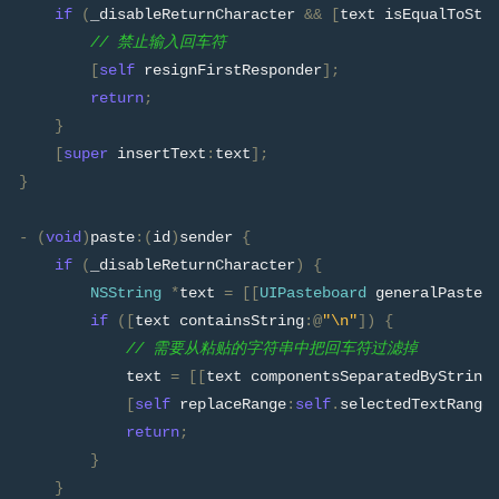
if
(
_disableReturnCharacter 
&&
[
text isEqualToStr
// 禁止输入回车符
[
self
 resignFirstResponder
];
return
;
}
[
super
 insertText
:
text
];
}
-
(
void
)
paste
:(
id
)
sender 
{
if
(
_disableReturnCharacter
)
{
NSString
*
text 
=
[[
UIPasteboard
 generalPasteb
if
([
text containsString
:@
"\n"
])
{
// 需要从粘贴的字符串中把回车符过滤掉
            text 
=
[[
text componentsSeparatedByString
[
self
 replaceRange
:
self
.
selectedTextRange
return
;
}
}