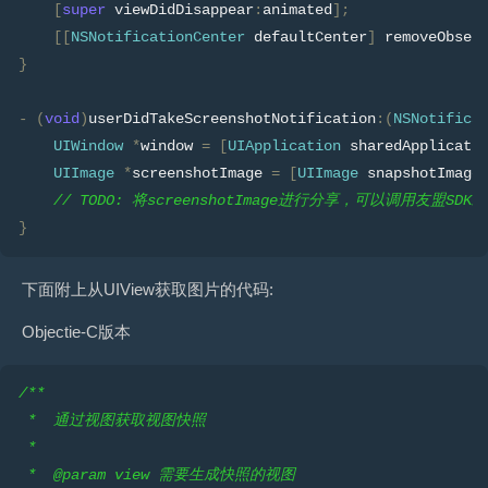
[
super
 viewDidDisappear
:
animated
];
[[
NSNotificationCenter
 defaultCenter
]
 removeObser
}
-
(
void
)
userDidTakeScreenshotNotification
:(
NSNotifica
UIWindow
*
window 
=
[
UIApplication
 sharedApplicati
UIImage
*
screenshotImage 
=
[
UIImage
 snapshotImage
// TODO: 将screenshotImage进行分享，可以调用友盟
}
下面附上从UIView获取图片的代码:
Objectie-C版本
/**
 *  通过视图获取视图快照
 *
 *  @param view 需要生成快照的视图