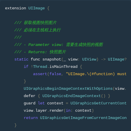
extension 
UIImage
{
/// 获取视图快照图片
/// 必须在主线程上执行
///
/// - Parameter view: 需要生成快照的视图
/// - Returns: 快照图片
static
 func snapshot
(
_ view
:
UIView
)
->
UIImage
?
if
!
Thread
.
isMainThread 
{
assert
(
false
,
"UIImage.\(#function) must 
}
UIGraphicsBeginImageContextWithOptions
(
view
.
b
        defer 
{
UIGraphicsEndImageContext
()
}
        guard 
let
 context 
=
UIGraphicsGetCurrentConte
        view
.
layer
.
render
(
in
:
 context
)
return
UIGraphicsGetImageFromCurrentImageCont
}