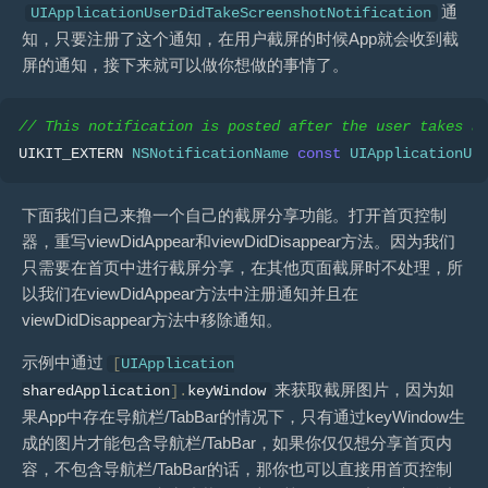
通
UIApplicationUserDidTakeScreenshotNotification
知，只要注册了这个通知，在用户截屏的时候App就会收到截
屏的通知，接下来就可以做你想做的事情了。
// This notification is posted after the user takes a
UIKIT_EXTERN 
NSNotificationName
const
UIApplicationUs
下面我们自己来撸一个自己的截屏分享功能。打开首页控制
器，重写viewDidAppear和viewDidDisappear方法。因为我们
只需要在首页中进行截屏分享，在其他页面截屏时不处理，所
以我们在viewDidAppear方法中注册通知并且在
viewDidDisappear方法中移除通知。
示例中通过
[
UIApplication
来获取截屏图片，因为如
sharedApplication
].
keyWindow
果App中存在导航栏/TabBar的情况下，只有通过keyWindow生
成的图片才能包含导航栏/TabBar，如果你仅仅想分享首页内
容，不包含导航栏/TabBar的话，那你也可以直接用首页控制