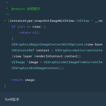
 *
 *  @return 快照图片
 */
+
(
instancetype
)
snapshotImageWithView
:(
UIView
*
 __non
if
(
nil
==
 view
)
{
return
nil
;
}
UIGraphicsBeginImageContextWithOptions
(
view
.
bound
CGContextRef
 context 
=
UIGraphicsGetCurrentContex
[
view
.
layer renderInContext
:
context
];
UIImage
*
image 
=
UIGraphicsGetImageFromCurrentIma
UIGraphicsEndImageContext
();
return
 image
;
}
Swift版本