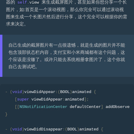
器的
来生成截屏图片，甚至如果你想分享一个长
self
.
view
图片，如:首页是一个滚动视图，那么你完全可以通过滚动视
图来生成一个长图片然后进行分享，这个完全可以根据你的需
求来决定。
自己生成的截屏图片有一点很遗憾，就是生成的图片并不能
包含顶部状态栏内容，支付宝和小米商城都有这个问题，这
个应该是没辙了。或许只能去系统相册拿图片了，这个你就
自己去测试吧。
-
(
void
)
viewDidAppear
:(
BOOL
)
animated 
{
[
super
 viewDidAppear
:
animated
];
[[
NSNotificationCenter
 defaultCenter
]
 addObserver
}
-
(
void
)
viewDidDisappear
:(
BOOL
)
animated 
{