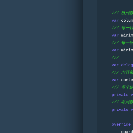
/// 纵列
var
 colum
/// 每一
var
 minim
/// 每一
var
 minim
///
var
deleg
/// 内容
var
 conte
/// 每个
private
v
/// 布局
private
v
override
        guard