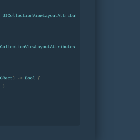
UICollectionViewLayoutAttributes
?
{
CollectionViewLayoutAttributes
]?
{
GRect
)
->
Bool
{
}