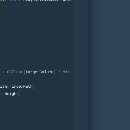
+
CGFloat
(
targetColumn
)
*
 minimumInteritemSpacing
ith
:
 indexPath
)
:
 height
)