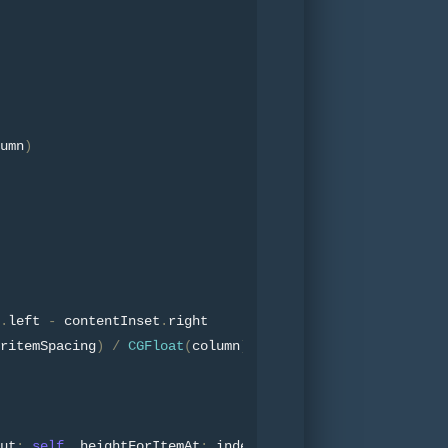
umn
)
.
left 
-
 contentInset
.
right
ritemSpacing
)
/
CGFloat
(
column
)
ut
:
self
,
 heightForItemAt
:
 indexPath
,
 itemWidth
:
 width
)