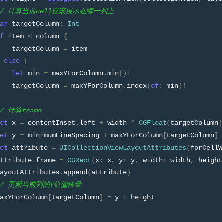
// 计算当前cell应该展示在哪一列上
ar
 targetColumn
:
Int
f
 item 
<
 column 
{
   targetColumn 
=
 item
else
{
let
 min 
=
 maxYForColumn
.
min
()!
   targetColumn 
=
 maxYForColumn
.
index
(
of
:
 min
)!
// 计算frame
et
 x 
=
 contentInset
.
left 
+
 width 
*
CGFloat
(
targetColumn
)
et
 y 
=
 minimumLineSpacing 
+
 maxYForColumn
[
targetColumn
]
et
 attribute 
=
UICollectionViewLayoutAttributes
(
forCellW
ttribute
.
frame 
=
CGRect
(
x
:
 x
,
 y
:
 y
,
 width
:
 width
,
 height
ayoutAttributes
.
append
(
attribute
)
// 更新当前列的Y值偏移量
axYForColumn
[
targetColumn
]
=
 y 
+
 height