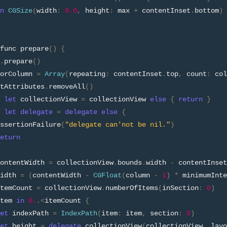
n
CGSize
(
width
:
0.0
,
 height
:
 max 
+
 contentInset
.
bottom
)
func prepare
()
{
.
prepare
()
orColumn 
=
Array
(
repeating
:
 contentInset
.
top
,
 count
:
 col
tAttributes
.
removeAll
()
 
let
 collectionView 
=
 collectionView 
else
{
return
}
 
let
delegate
=
delegate
else
{
ssertionFailure
(
"delegate can'not be nil."
)
eturn
ontentWidth 
=
 collectionView
.
bounds
.
width 
-
 contentInset
idth 
=
(
contentWidth 
-
CGFloat
(
column 
-
1
)
*
 minimumInte
temCount 
=
 collectionView
.
numberOfItems
(
inSection
:
0
)
tem 
in
0.
.<
itemCount 
{
et
 indexPath 
=
IndexPath
(
item
:
 item
,
 section
:
0
)
et
 height 
=
delegate
.
collectionView
(
collectionView
,
 layo