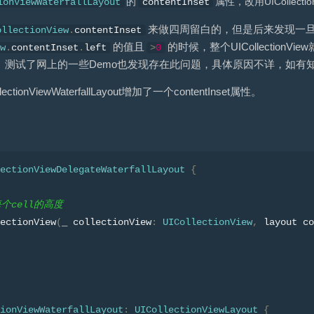
的
属性，改用UICollectio
ionViewWaterfallLayout
contentInset
来做四周留白的，但是后来发现一
ollectionView
.
contentInset
的值且
的时候，整个UICollectionVie
ew
.
contentInset
.
left
>
0
。测试了网上的一些Demo也发现存在此问题，具体原因不详，如有
ionViewWaterfallLayout增加了一个contentInset属性。
ectionViewDelegateWaterfallLayout
{
每个cell的高度
ectionView
(
_ collectionView
:
UICollectionView
,
 layout co
ionViewWaterfallLayout
:
UICollectionViewLayout
{