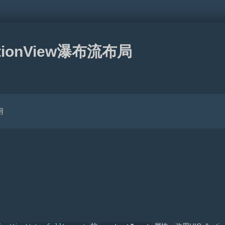
ectionView瀑布流布局
用