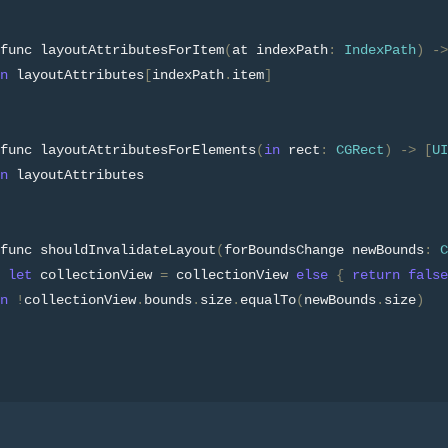
func layoutAttributesForItem
(
at indexPath
:
IndexPath
)
->
n
 layoutAttributes
[
indexPath
.
item
]
func layoutAttributesForElements
(
in
 rect
:
CGRect
)
->
[
UI
n
 layoutAttributes
func shouldInvalidateLayout
(
forBoundsChange newBounds
:
C
 
let
 collectionView 
=
 collectionView 
else
{
return
false
n
!
collectionView
.
bounds
.
size
.
equalTo
(
newBounds
.
size
)