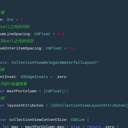
数量
n
:
Int
=
2
行cell之间的间距
umLineSpacing
:
CGFloat
=
5.0
纵列cell之间的间距
umInteritemSpacing
:
CGFloat
=
5.0
ate
:
CollectionViewDelegateWaterfallLayout
?
偏移
ntInset
:
UIEdgeInsets
=
.
zero
纵列的Y值偏移量
ar
 maxYForColumn 
=
[
CGFloat
]()
数据
ar
 layoutAttributes 
=
[
UICollectionViewLayoutAttributes
]
var
 collectionViewContentSize
:
CGSize
{
 
let
 max 
=
 maxYForColumn
.
max
()
else
{
return
.
zero 
}