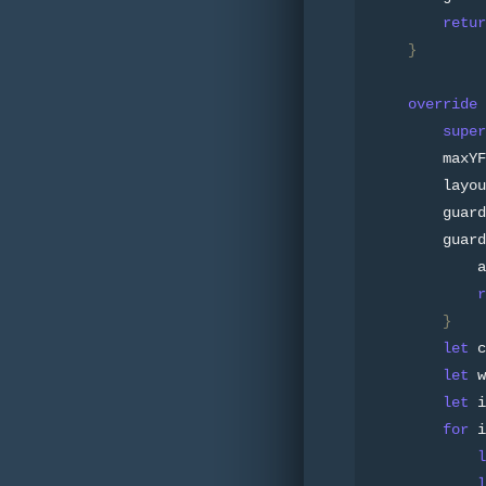
retur
}
override
 
super
        maxYF
        layou
        guard
        guard
            a
r
}
let
 c
let
 w
let
 i
for
 i
l
l