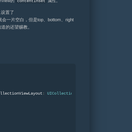
nView的
属性。
contentInset
旦设置了
w就会一片空白，但是top、bottom、right
知道的还望赐教。
llectionViewLayout
:
UICollectionViewLayout
,
 heightForIte