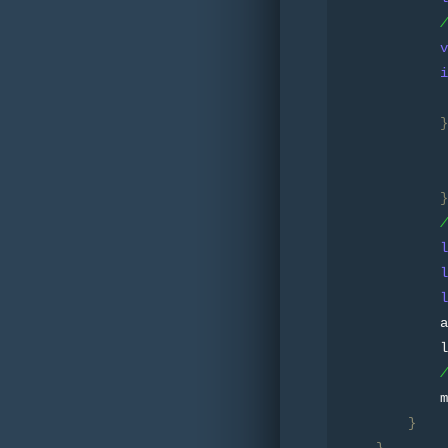
v
i
             
}
             
}
l
l
l
            a
            l
            m
}
}