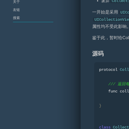
废弃
Collect
关于
友链
一开始是采用
UIC
UICollectionVi
属性均不受此影响
鉴于此，暂时给Collect
源码
protocol 
Coll
/// 返回
    func coll
}
class
Collect