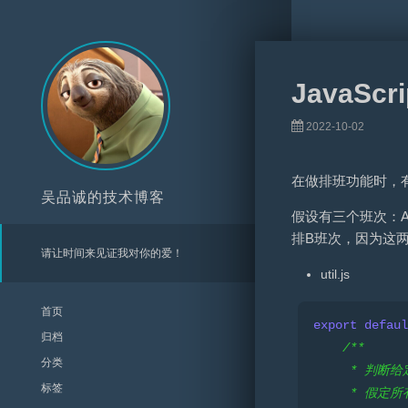
JavaS
2022-10-02
在做排班功能时，
吴品诚的技术博客
假设有三个班次：A(08
排B班次，因为这两
请让时间来见证我对你的爱！
util.js
首页
export
defaul
归档
/**
分类
     * 判
标签
     * 假