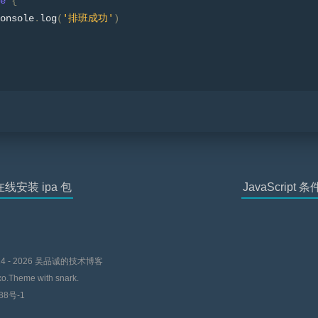
e
{
onsole
.
log
(
'排班成功'
)
线安装 ipa 包
JavaScript
14 - 2026
吴品诚的技术博客
o.
Theme with
snark.
88号-1