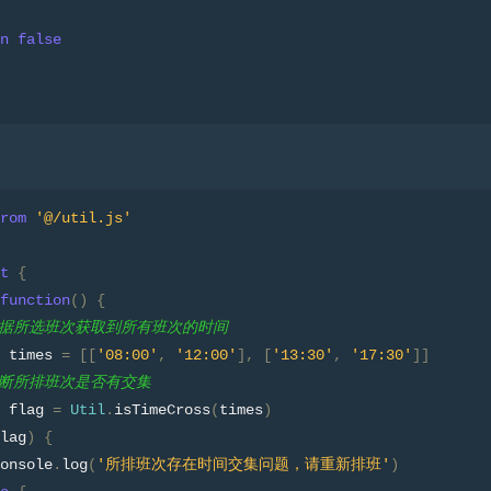
n
false
rom
'@/util.js'
t
{
function
()
{
根据所选班次获取到所有班次的时间
 times 
=
[[
'08:00'
,
'12:00'
],
[
'13:30'
,
'17:30'
]]
判断所排班次是否有交集
 flag 
=
Util
.
isTimeCross
(
times
)
lag
)
{
onsole
.
log
(
'所排班次存在时间交集问题，请重新排班'
)