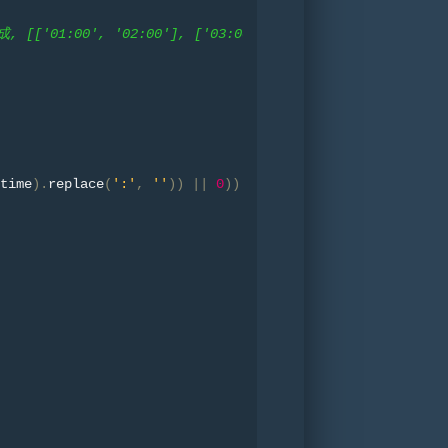
01:00', '02:00'], ['03:00', '04:00']])
time
).
replace
(
':'
,
''
))
||
0
))