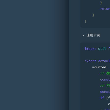
}
retur
}
}
使用示例
import
Util
f
export
defaul
    mounted
:
// 
const
// 
const
if
(
f
            c