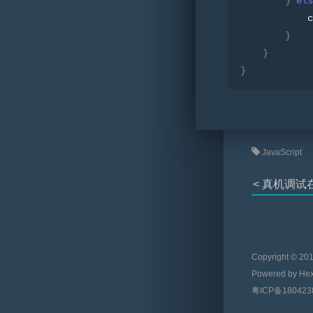
}
els
            c
}
}
}
JavaScript
< 真机调试在
Copyright © 20
Powered by
Hex
粤ICP备180423