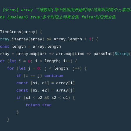
am {Array} array 二维数组(每个数组由开始时间/结束时间两个元素组成, [['
turns {Boolean} true:多个时段之间有交集 false:时段无交集
TimeCross
(
array
)
{
rray
.
isArray
(
array
)
&&
 array
.
length 
>
1
)
{
onst
 length 
=
 array
.
length
rray 
=
 array
.
map
(
arr 
=>
 arr
.
map
(
time 
=>
 parseInt
(
String
(
or
(
let
 i 
=
0
;
 i 
<
 length
;
 i
++)
{
for
(
let
 j 
=
0
;
 j 
<
 length
;
 j
++)
{
if
(
i 
==
 j
)
continue
const
[
s1
,
 e1
]
=
 array
[
i
]
const
[
s2
,
 e2
]
=
 array
[
j
]
if
(
s1 
<
 e2 
&&
 s2 
<
 e1
)
{
return
true
}
}