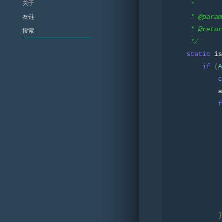
关于
     *
     * @par
友链
     * @re
     */
static
 is
if
(
A
c
            a
f
}